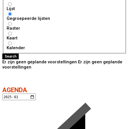
Weergave
Lijst
type
zoek
Gegroepeerde lijsten
resultaten
Raster
Kaart
Kalender
Search
Er zijn geen geplande voorstellingen Er zijn geen geplande
voorstellingen
AG
END
A