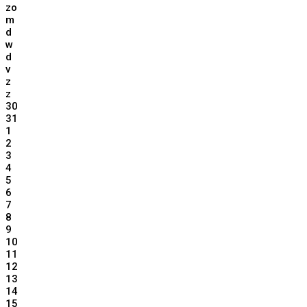
zo
m
d
w
d
v
z
z
30
31
1
2
3
4
5
6
7
8
9
10
11
12
13
14
15