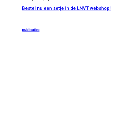
Bestel nu een setje in de LNVT webshop!
publicaties
site by peace.be